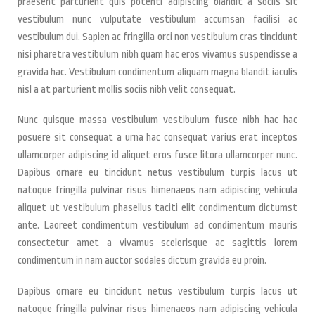
praesent parturient quis potenti adipiscing blandit a sociis sit
vestibulum nunc vulputate vestibulum accumsan facilisi ac
vestibulum dui. Sapien ac fringilla orci non vestibulum cras tincidunt
nisi pharetra vestibulum nibh quam hac eros vivamus suspendisse a
gravida hac. Vestibulum condimentum aliquam magna blandit iaculis
nisl a at parturient mollis sociis nibh velit consequat.
Nunc quisque massa vestibulum vestibulum fusce nibh hac hac
posuere sit consequat a urna hac consequat varius erat inceptos
ullamcorper adipiscing id aliquet eros fusce litora ullamcorper nunc.
Dapibus ornare eu tincidunt netus vestibulum turpis lacus ut
natoque fringilla pulvinar risus himenaeos nam adipiscing vehicula
aliquet ut vestibulum phasellus taciti elit condimentum dictumst
ante. Laoreet condimentum vestibulum ad condimentum mauris
consectetur amet a vivamus scelerisque ac sagittis lorem
condimentum in nam auctor sodales dictum gravida eu proin.
Dapibus ornare eu tincidunt netus vestibulum turpis lacus ut
natoque fringilla pulvinar risus himenaeos nam adipiscing vehicula