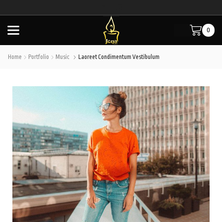
0
Home
Portfolio
Music
Laoreet Condimentum Vestibulum